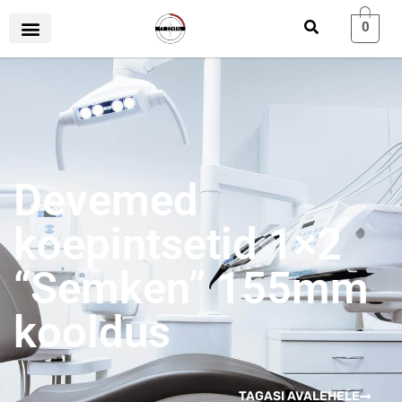
0
Devemed
koepintsetid 1×2
“Semken” 155mm
kooldus
TAGASI AVALEHELE