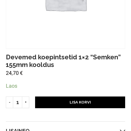
Devemed koepintsetid 1×2 “Semken”
155mm kooldus
24,70
€
Laos
LISA KORVI
LISAINFO