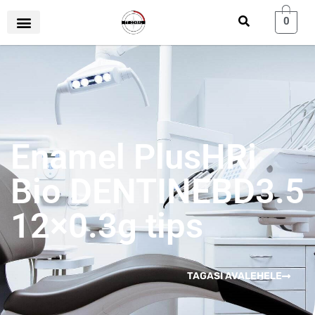
0
Enamel PlusHRi
Bio DENTINEBD3.5
12×0.3g tips
TAGASI AVALEHELE