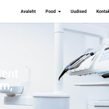
Avaleht
Pood
Uudised
Konta
ent
m,