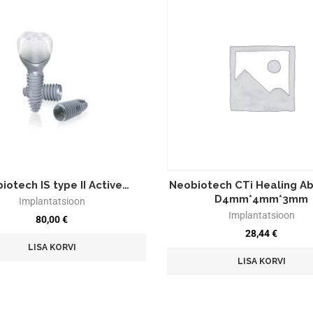
iotech IS type II Active…
Neobiotech CTi Healing A
D4mm*4mm*3mm
Implantatsioon
Implantatsioon
80,00
€
28,44
€
LISA KORVI
LISA KORVI