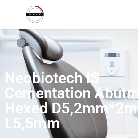
Neobiotech IS
Cementation Abutm
Hexed D5,2mm*2m
L5,5mm