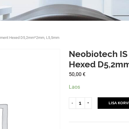
butment Hexed D5,2mm*2mm, L5,5mm
Neobiotech I
Hexed D5,2m
50,00
€
Laos
LISA KORV