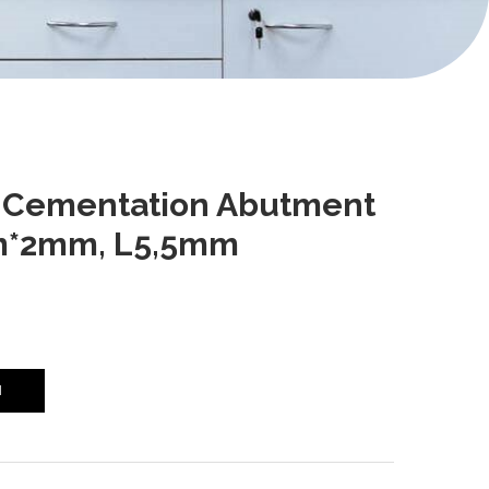
S Cementation Abutment
m*2mm, L5,5mm
I