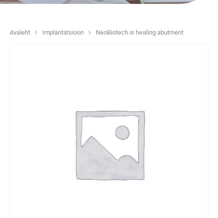
Avaleht
Implantatsioon
NeoBiotech is healing abutment