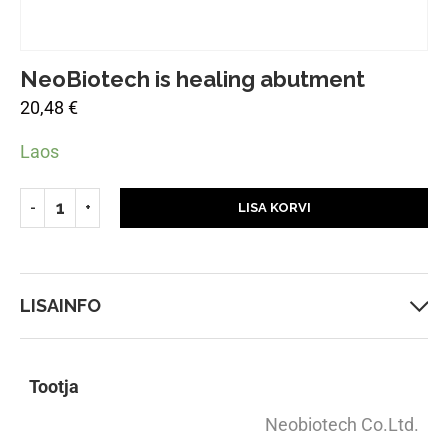
NeoBiotech is healing abutment
20,48
€
Laos
LISA KORVI
LISAINFO
Tootja
Neobiotech Co.Ltd.