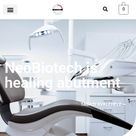
0
NeoBiotech is
healing abutment
TAGASI AVALEHELE