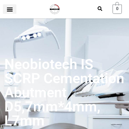
0
Neobiotech IS
SCRP Cementation
Abutment
D5,7mm*4mm,
L7mm