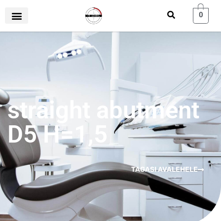
0
straight abutment
D5 H=1,5
TAGASI AVALEHELE