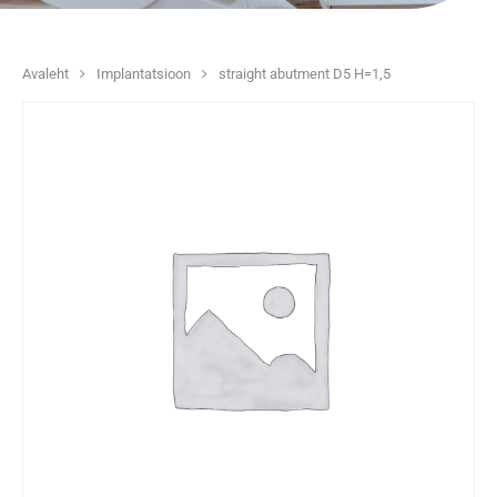
Avaleht
Implantatsioon
straight abutment D5 H=1,5