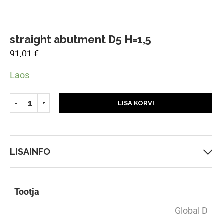
straight abutment D5 H=1,5
91,01
€
Laos
LISA KORVI
LISAINFO
Tootja
Global D